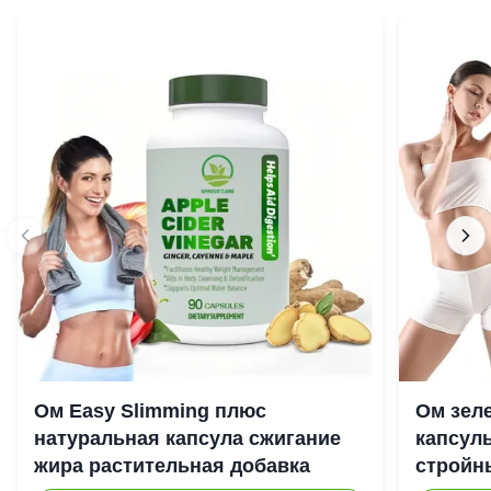
Ом Easy Slimming плюс
Ом зел
натуральная капсула сжигание
капсул
жира растительная добавка
стройн