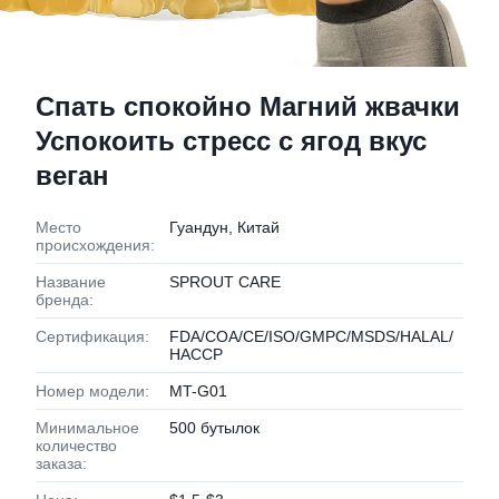
Спать спокойно Магний жвачки
Успокоить стресс с ягод вкус
веган
Место
Гуандун, Китай
происхождения:
Название
SPROUT CARE
бренда:
Сертификация:
FDA/COA/CE/ISO/GMPC/MSDS/HALAL/
HACCP
Номер модели:
MT-G01
Минимальное
500 бутылок
количество
заказа: