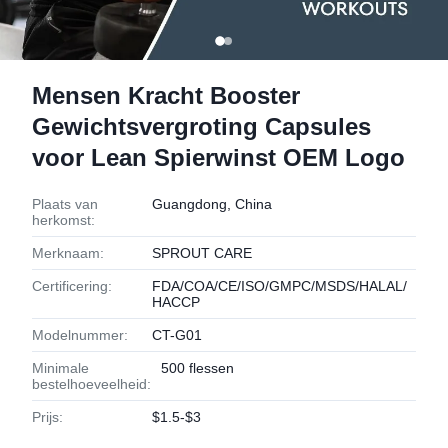
Mensen Kracht Booster
Gewichtsvergroting Capsules
voor Lean Spierwinst OEM Logo
Plaats van
Guangdong, China
herkomst:
Merknaam:
SPROUT CARE
Certificering:
FDA/COA/CE/ISO/GMPC/MSDS/HALAL/
HACCP
Modelnummer:
CT-G01
Minimale
500 flessen
bestelhoeveelheid:
Prijs:
$1.5-$3