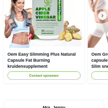
Oem Easy Slimming Plus Natural
Oem Gro
Capsule Fat Burning
capsule
kruidensupplement
Slim sn
Contact opnemen
Mrs. Jenny