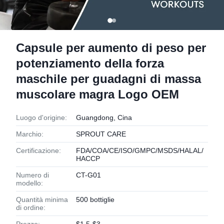
Capsule per aumento di peso per
potenziamento della forza
maschile per guadagni di massa
muscolare magra Logo OEM
Luogo d'origine:
Guangdong, Cina
Marchio:
SPROUT CARE
Certificazione:
FDA/COA/CE/ISO/GMPC/MSDS/HALAL/
HACCP
Numero di
CT-G01
modello:
Quantità minima
500 bottiglie
di ordine: