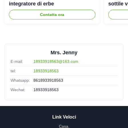
integratore di erbe
sottile
Contatta ora
Mrs. Jenny
E-mail:
18933918563@163.com
tel:
18933918563
Whatsapp:
8618933918563
Wechat:
18933918563
Link Veloci
Casa.