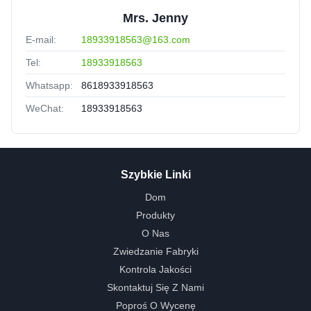
Mrs. Jenny
E-mail:
18933918563@163.com
Tel:
18933918563
Whatsapp:
8618933918563
WeChat:
18933918563
Szybkie Linki
Dom
Produkty
O Nas
Zwiedzanie Fabryki
Kontrola Jakości
Skontaktuj Się Z Nami
Poproś O Wycenę