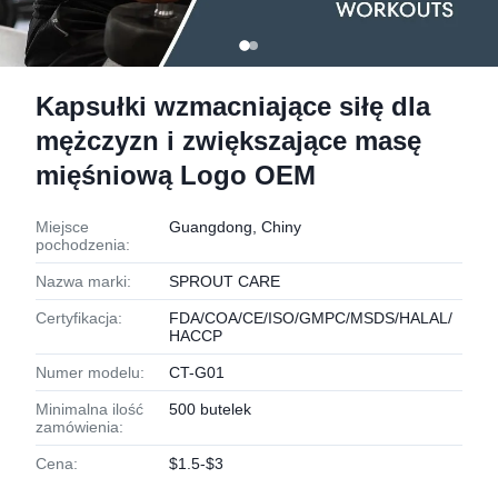
Kapsułki wzmacniające siłę dla
mężczyzn i zwiększające masę
mięśniową Logo OEM
Miejsce
Guangdong, Chiny
pochodzenia:
Nazwa marki:
SPROUT CARE
Certyfikacja:
FDA/COA/CE/ISO/GMPC/MSDS/HALAL/
HACCP
Numer modelu:
CT-G01
Minimalna ilość
500 butelek
zamówienia:
Cena:
$1.5-$3