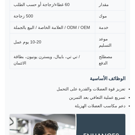
مقدار
60 غطاء/زجاجة أو حسب الطلب
موك
500 زجاجة
خدمة
ODM / OEM / العلامة الخاصة / البيع بالجملة
موعد
10-20 يوم عمل
التسليم
مصطلح
/ تي تي، بايبال، ويسترن يونيون، بطاقة
الدفع
الائتمان
الوظائف الأساسية
تعزيز قوة العضلات والقدرة على التحمل
تسريع عملية التعافي بعد التمرين
دعم مكاسب العضلات الهزيلة