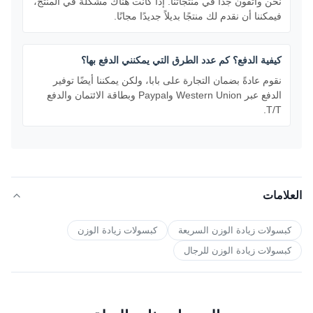
نحن واثقون جدًا في منتجاتنا. إذا كانت هناك مشكلة في المنتج،
فيمكننا أن نقدم لك منتجًا بديلاً جديدًا مجانًا.
كيفية الدفع؟ كم عدد الطرق التي يمكنني الدفع بها؟
نقوم عادةً بضمان التجارة على بابا، ولكن يمكننا أيضًا توفير
الدفع عبر Western Union وPaypal وبطاقة الائتمان والدفع
T/T.
العلامات
كبسولات زيادة الوزن السريعة
كبسولات زيادة الوزن
كبسولات زيادة الوزن للرجال