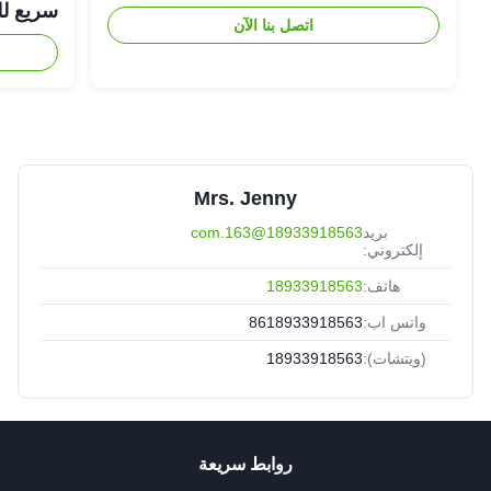
سريع لل
اتصل بنا الآن
Mrs. Jenny
بريد
18933918563@163.com
إلكتروني:
هاتف:
18933918563
واتس اب:
8618933918563
(ويتشات):
18933918563
روابط سريعة