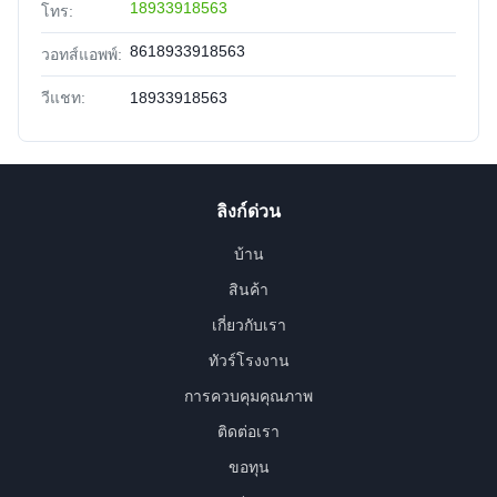
18933918563
โทร:
8618933918563
วอทส์แอพพ์:
วีแชท:
18933918563
ลิงก์ด่วน
บ้าน
สินค้า
เกี่ยวกับเรา
ทัวร์โรงงาน
การควบคุมคุณภาพ
ติดต่อเรา
ขอทุน