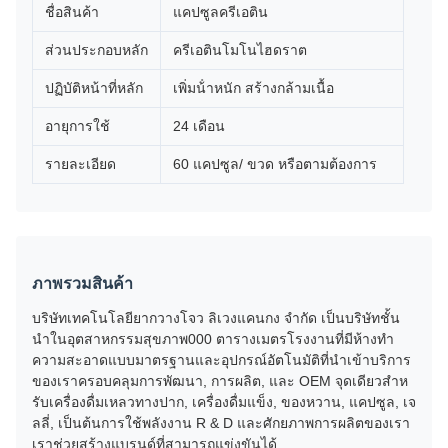
ชื่อสินค้า
แคปซูลครีเอติน
ส่วนประกอบหลัก
ครีเอตินโมโนไฮดราต
ปฏิบัติหน้าที่หลัก
เพิ่มน้ําหนัก สร้างกล้ามเนื้อ
อายุการใช้
24 เดือน
รายละเอียด
60 แคปซูล/ ขวด หรือตามต้องการ
ภาพรวมสินค้า
บริษัทเทคโนโลยียากวางโจว ลิเวงแคนกง จํากัด เป็นบริษัทชั้น
นําในอุตสาหกรรมสุขภาพ000 ตารางเมตรโรงงานที่มีห้างทํา
ความสะอาดแบบมาตรฐานและอุปกรณ์อัตโนมัติที่นําเข้าบริการ
ของเราครอบคลุมการพัฒนา, การผลิต, และ OEM จุดเดียวสําห
รับเครื่องดื่มเหลวทางปาก, เครื่องดื่มแข็ง, ของหวาน, แคปซูล, เจ
ลลี่, เป็นต้นการใช้พลังงาน R & D และศักยภาพการผลิตของเรา
เราช่วยสร้างแบรนด์ที่สามารถแข่งขันได้