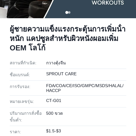
ผู้ชายความแข็งแรงกระตุ้นการเพิ่มน้ํา
หนัก แคปซูลสําหรับผิวหนังผอมเพิ่ม
OEM โลโก้
สถานที่กำเนิด:
กวางตุ้งจีน
SPROUT CARE
ชื่อแบรนด์:
FDA/COA/CE/ISO/GMPC/MSDS/HALAL/
การรับรอง:
HACCP
CT-G01
หมายเลขรุ่น:
ปริมาณการสั่งซื้อ
500 ขวด
ขั้นต่ำ:
$1.5-$3
ราคา: