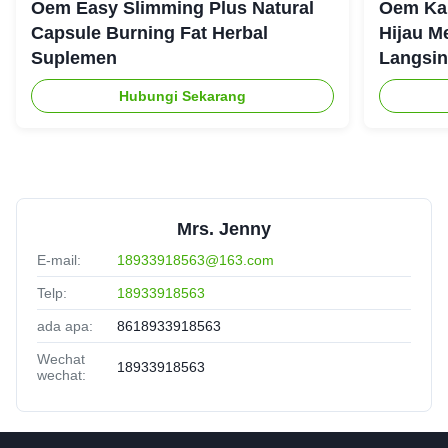
Oem Easy Slimming Plus Natural
Oem Ka
Capsule Burning Fat Herbal
Hijau M
Suplemen
Langsin
Hubungi Sekarang
Mrs. Jenny
E-mail:
18933918563@163.com
Telp:
18933918563
ada apa:
8618933918563
Wechat
18933918563
wechat: