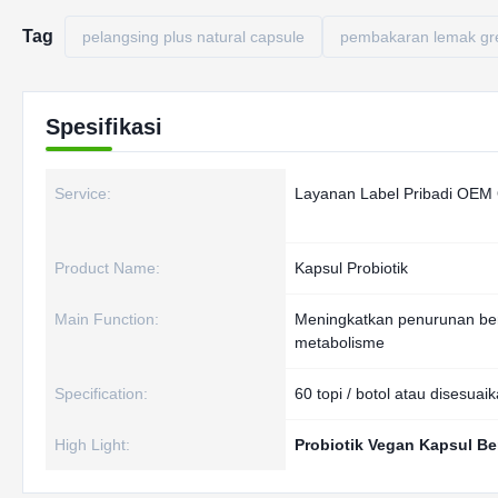
Tag
pelangsing plus natural capsule
pembakaran lemak gre
Spesifikasi
Service:
Layanan Label Pribadi OE
Product Name:
Kapsul Probiotik
Main Function:
Meningkatkan penurunan be
metabolisme
Specification:
60 topi / botol atau disesuai
High Light:
Probiotik Vegan Kapsul B