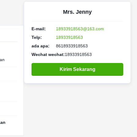
Mrs. Jenny
E-mail:
18933918563@163.com
Telp:
18933918563
ada apa:
8618933918563
Wechat wechat:
18933918563
kan
Kirim Sekarang
aan