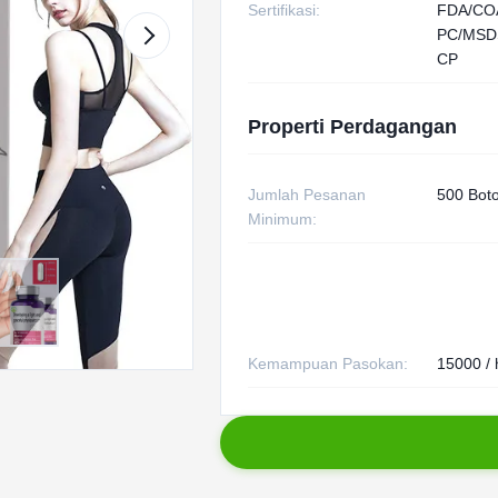
Sertifikasi:
FDA/CO
PC/MSD
CP
Properti Perdagangan
Jumlah Pesanan
500 Boto
Minimum:
Kemampuan Pasokan:
15000 / 