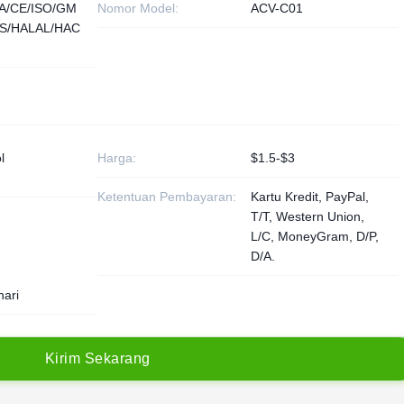
A/CE/ISO/GM
Nomor Model:
ACV-C01
S/HALAL/HAC
l
Harga:
$1.5-$3
Ketentuan Pembayaran:
Kartu Kredit, PayPal,
T/T, Western Union,
L/C, MoneyGram, D/P,
D/A.
hari
K
i
r
i
m
S
e
k
a
r
a
n
g