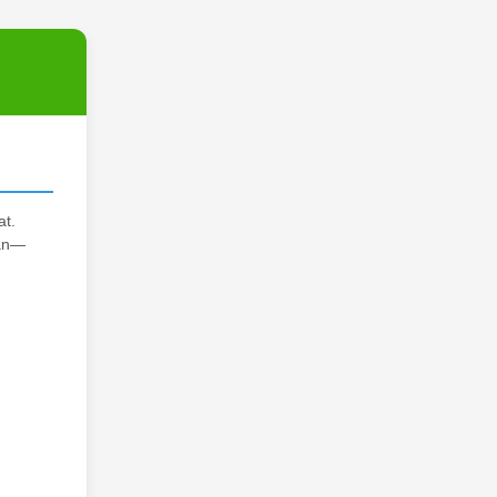
at.
gan—