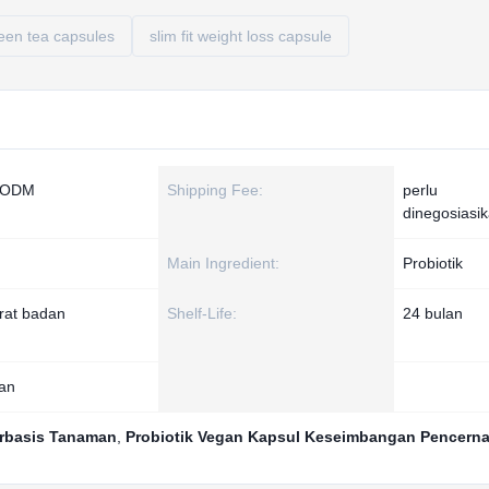
en tea capsules
slim fit weight loss capsule
M ODM
Shipping Fee:
perlu
dinegosiasi
Main Ingredient:
Probiotik
rat badan
Shelf-Life:
24 bulan
kan
erbasis Tanaman
,
Probiotik Vegan Kapsul Keseimbangan Pencern