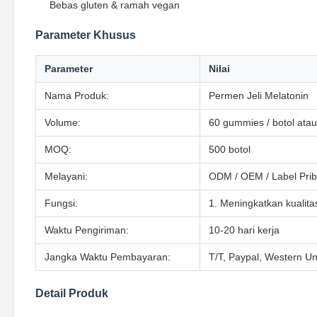
Bebas gluten & ramah vegan
Parameter Khusus
Parameter
Nilai
Nama Produk:
Permen Jeli Melatonin
Volume:
60 gummies / botol ata
MOQ:
500 botol
Melayani:
ODM / OEM / Label Priba
Fungsi:
1. Meningkatkan kualitas
Waktu Pengiriman:
10-20 hari kerja
Jangka Waktu Pembayaran:
T/T, Paypal, Western Un
Detail Produk