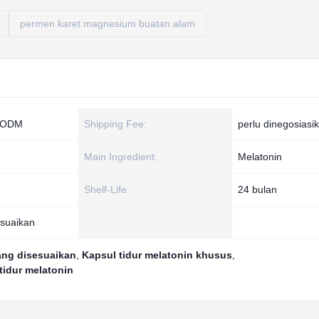
permen karet magnesium buatan alam
M ODM
Shipping Fee:
perlu dinegosiasi
Main Ingredient:
Melatonin
Shelf-Life:
24 bulan
esuaikan
ang disesuaikan
,
Kapsul tidur melatonin khusus
,
tidur melatonin