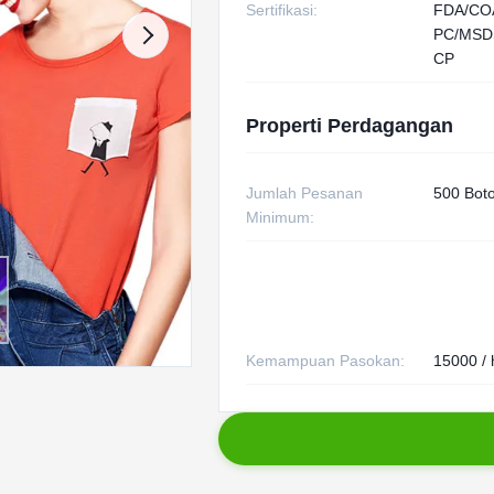
Sertifikasi:
FDA/CO
PC/MSD
CP
Properti Perdagangan
Jumlah Pesanan
500 Boto
Minimum:
Kemampuan Pasokan:
15000 / 