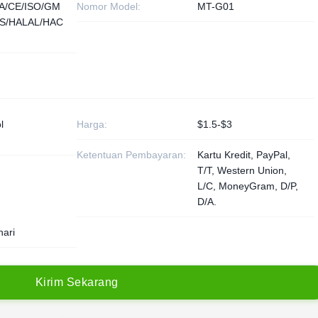
A/CE/ISO/GM
Nomor Model:
MT-G01
S/HALAL/HAC
l
Harga:
$1.5-$3
Ketentuan Pembayaran:
Kartu Kredit, PayPal,
T/T, Western Union,
L/C, MoneyGram, D/P,
D/A.
hari
K
i
r
i
m
S
e
k
a
r
a
n
g