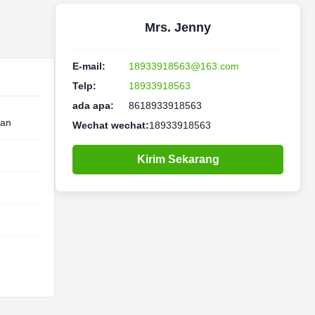
Mrs. Jenny
E-mail:
18933918563@163.com
Telp:
18933918563
ada apa:
8618933918563
kan
Wechat wechat:
18933918563
Kirim Sekarang