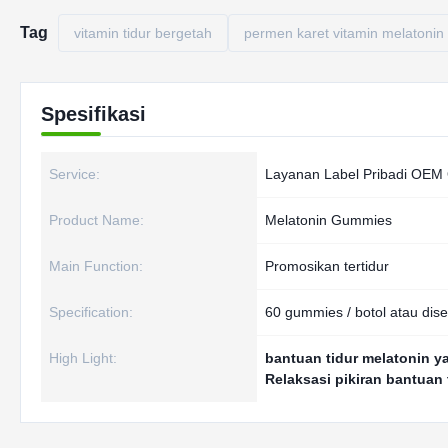
Tag
vitamin tidur bergetah
permen karet vitamin melatonin
Spesifikasi
Service:
Layanan Label Pribadi OE
Product Name:
Melatonin Gummies
Main Function:
Promosikan tertidur
Specification:
60 gummies / botol atau dis
High Light:
bantuan tidur melatonin y
Relaksasi pikiran bantuan 