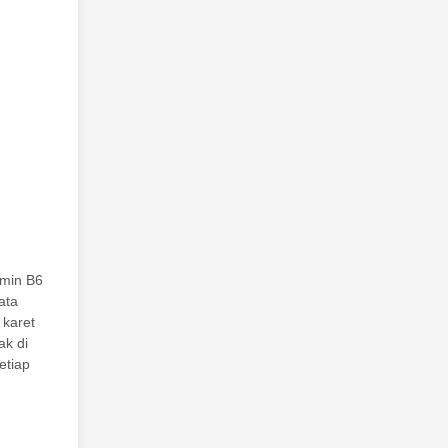
amin B6
ata
 karet
ak di
etiap