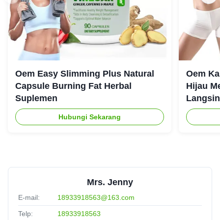
Oem Easy Slimming Plus Natural
Oem Ka
Capsule Burning Fat Herbal
Hijau M
Suplemen
Langsin
Hubungi Sekarang
Mrs. Jenny
E-mail:
18933918563@163.com
Telp:
18933918563