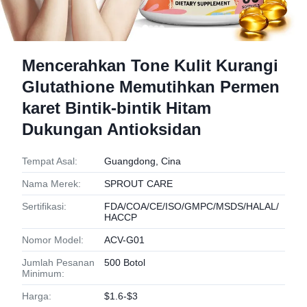
Mencerahkan Tone Kulit Kurangi
Glutathione Memutihkan Permen
karet Bintik-bintik Hitam
Dukungan Antioksidan
Tempat Asal:
Guangdong, Cina
Nama Merek:
SPROUT CARE
Sertifikasi:
FDA/COA/CE/ISO/GMPC/MSDS/HALAL/
HACCP
Nomor Model:
ACV-G01
Jumlah Pesanan
500 Botol
Minimum:
Harga:
$1.6-$3