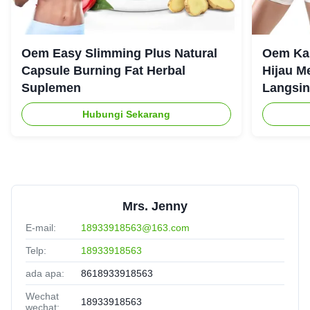
Oem Easy Slimming Plus Natural
Oem Ka
Capsule Burning Fat Herbal
Hijau M
Suplemen
Langsin
Hubungi Sekarang
Mrs. Jenny
E-mail:
18933918563@163.com
Telp:
18933918563
ada apa:
8618933918563
Wechat
18933918563
wechat: