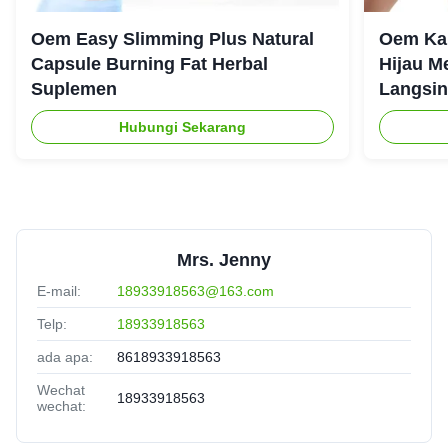
Oem Easy Slimming Plus Natural
Oem Ka
Capsule Burning Fat Herbal
Hijau M
Suplemen
Langsin
Hubungi Sekarang
Mrs. Jenny
E-mail:
18933918563@163.com
Telp:
18933918563
ada apa:
8618933918563
Wechat
18933918563
wechat: