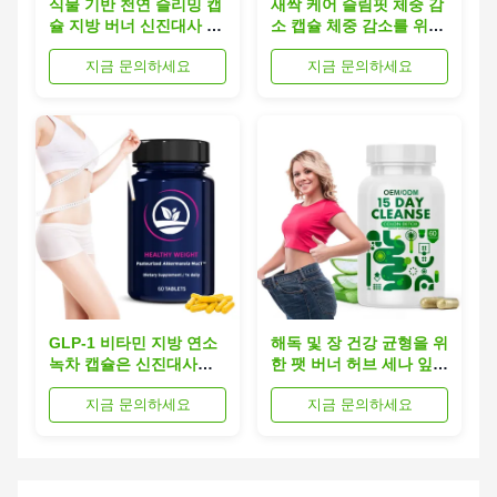
식물 기반 천연 슬리밍 캡
새싹 케어 슬림핏 체중 감
슐 지방 버너 신진대사 촉
소 캡슐 체중 감소를 위한
진 슬리밍 포뮬러
개인 상표 다이어트 캡슐
지금 문의하세요
지금 문의하세요
GLP-1 비타민 지방 연소
해독 및 장 건강 균형을 위
녹차 캡슐은 신진대사를
한 팻 버너 허브 세나 잎
촉진합니다. 천연 혼합은
캡슐
지금 문의하세요
지금 문의하세요
에너지를 강화합니다