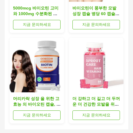
5000mcg 바이오틴 고미
바이오틴이 풍부한 모발
와 1000mg 수분화된 콜
성장 캡슐 병당 60 캡슐,
라겐 더 강한 머리카락과
유효기간 24개월
지금 문의하세요
지금 문의하세요
건강한 피부를 위해 - 채
식주의자 친화적인 머리
카락 성장 고미
머리카락 성장 을 위한 고
더 강하고 더 길고 더 두꺼
효능 의 바이오틴 캡슐, 병
운 더 건강한 모발을 위한
당 60 알약, 24 개월의 유
케라틴 비타민 비타민B
지금 문의하세요
지금 문의하세요
효 기간, 콜라겐 케라틴 바
복합체 모발 구미
이오틴 콤플렉스