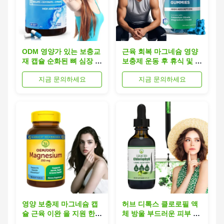
ODM 영양가 있는 보충교
근육 회복 마그네슘 영양
재 캡슐 순화된 뼈 심장 근
보충제 운동 후 휴식 및 경
육 지원 마그네슘 보충교
련 완화
지금 문의하세요
지금 문의하세요
재
영양 보충제 마그네슘 캡
허브 디톡스 클로로필 액
슐 근육 이완 을 지원 한다
체 방울 부드러운 피부 생
신경 기능 심장 건강
명력 을 위한 내부 정화