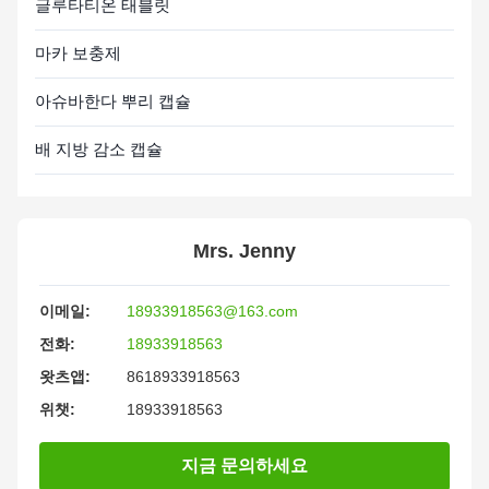
글루타티온 태블릿
마카 보충제
아슈바한다 뿌리 캡슐
배 지방 감소 캡슐
Mrs. Jenny
이메일:
18933918563@163.com
전화:
18933918563
왓츠앱:
8618933918563
위챗:
18933918563
지금 문의하세요