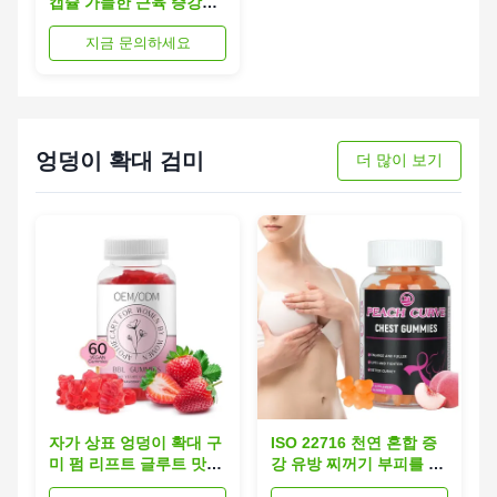
캡슐 가늘한 근육 증강
OEM 로고
지금 문의하세요
엉덩이 확대 검미
더 많이 보기
자가 상표 엉덩이 확대 구
ISO 22716 천연 혼합 증
미 펌 리프트 글루트 맛있
강 유방 찌꺼기 부피를 증
는 천연 포뮬러
가