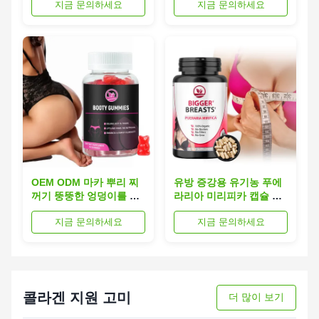
지금 문의하세요
지금 문의하세요
OEM ODM 마카 뿌리 찌
유방 증강용 유기농 푸에
꺼기 뚱뚱한 엉덩이를 들
라리아 미리피카 캡슐 비
어올리는 둥근 모양 근육
건 화학물질 없는
지금 문의하세요
지금 문의하세요
단성
콜라겐 지원 고미
더 많이 보기