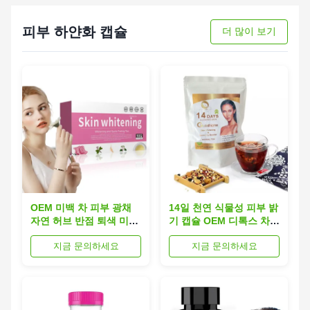
피부 하얀화 캡슐
더 많이 보기
OEM 미백 차 피부 광채
14일 천연 식물성 피부 밝
자연 허브 반점 퇴색 미백
기 캡슐 OEM 디톡스 차백
케어 해독 뷰티 피부 미백
글루타티온
지금 문의하세요
지금 문의하세요
차