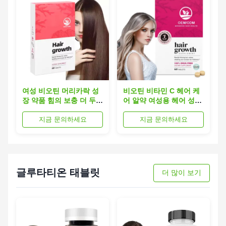
여성 비오틴 머리카락 성
비오틴 비타민 C 헤어 케
장 약품 힘의 보충 더 두꺼
어 알약 여성용 헤어 성장
운 머리카락 다이어트
알약
지금 문의하세요
지금 문의하세요
60pills
글루타티온 태블릿
더 많이 보기