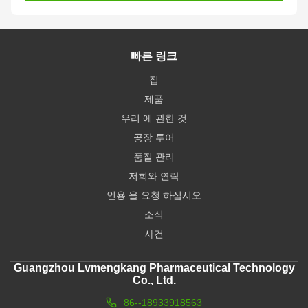
빠른 링크
집
제품
우리 에 관한 것
공장 투어
품질 관리
저희와 연락
인용 을 요청 하십시오
소식
사건
Guangzhou Lvmengkang Pharmaceutical Technology
Co., Ltd.
86--18933918563