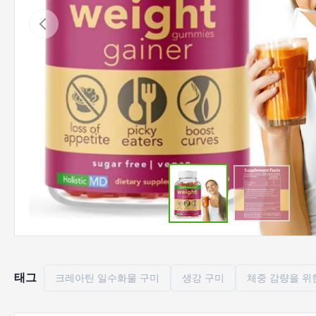
태그
크레아틴 일수화물 구미
생강 구미
체중 감량을 위