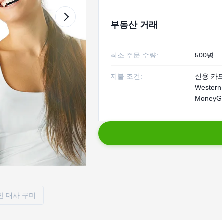
부동산 거래
최소 주문 수량:
500병
지불 조건:
신용 카드, 
Western 
MoneyGr
한 대사 구미