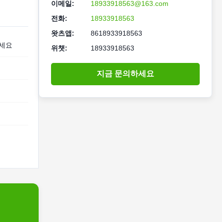
이메일:
18933918563@163.com
전화:
18933918563
왓츠앱:
8618933918563
으세요
위챗:
18933918563
지금 문의하세요