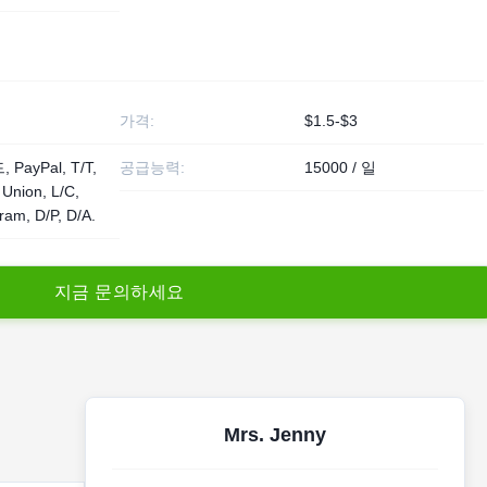
가격:
$1.5-$3
PayPal, T/T,
공급능력:
15000 / 일
Union, L/C,
am, D/P, D/A.
지
금
문
의
하
세
요
Mrs. Jenny