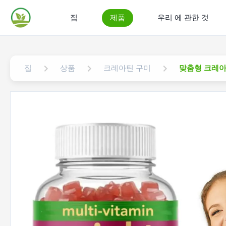
집
제품
우리 에 관한 것
집
상품
크레아틴 구미
맞춤형 크레아틴 