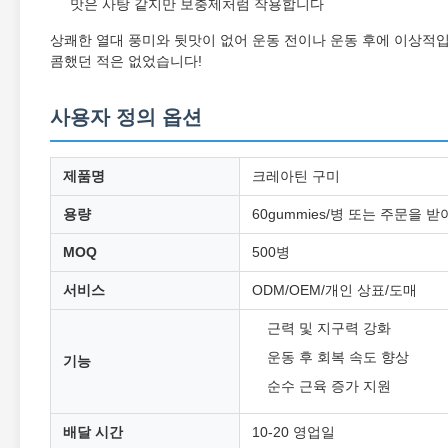
맛은 사탕 같지만 보충제처럼 작용합니다
상쾌한 열대 풍미와 뒷맛이 없어 운동 전이나 운동 후에 이상적
콤했던 적은 없었습니다!
사용자 정의 옵션
제품명
크레아틴 구미
용량
60gummies/병 또는 주문을
MOQ
500병
서비스
ODM/OEM/개인 상표/도매
근력 및 지구력 강화
운동 후 회복 속도 향상
기능
순수 근육 증가 지원
배달 시간
10-20 영업일