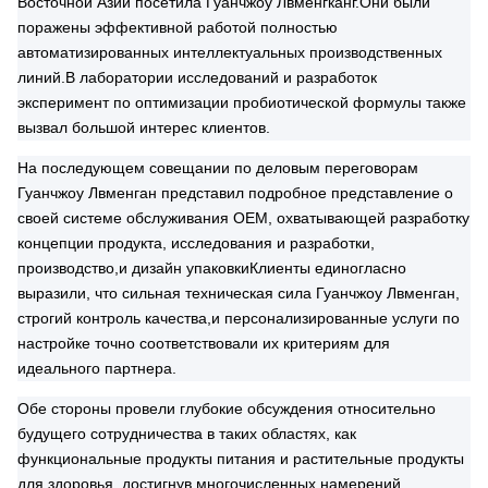
Восточной Азии посетила Гуанчжоу Лвменгканг.Они были
поражены эффективной работой полностью
автоматизированных интеллектуальных производственных
линий.В лаборатории исследований и разработок
эксперимент по оптимизации пробиотической формулы также
вызвал большой интерес клиентов.
На последующем совещании по деловым переговорам
Гуанчжоу Лвменган представил подробное представление о
своей системе обслуживания OEM, охватывающей разработку
концепции продукта, исследования и разработки,
производство,и дизайн упаковкиКлиенты единогласно
выразили, что сильная техническая сила Гуанчжоу Лвменган,
строгий контроль качества,и персонализированные услуги по
настройке точно соответствовали их критериям для
идеального партнера.
Обе стороны провели глубокие обсуждения относительно
будущего сотрудничества в таких областях, как
функциональные продукты питания и растительные продукты
для здоровья, достигнув многочисленных намерений