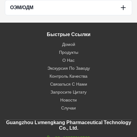
ОЭМ/ОДМ
Guang zhou Lvmengkang Pharmaceutical
Technology Co., Ltd.
Наш ассортимент
Быстрые Ссылки
продукции охватывает: серию похудения, серию
Домой
витаминов, серию добавок, серию мужского
Продукты
улучшения, серию женского улучшения.серию
О Нас
креатина,Серия "Шилажит"Кроме того, мы
Экскурсия По Заводу
поддерживаем производство нескольких форм
Контроль Качества
дозирования.
Связаться С Нами
Запросите Цитату
Новости
Случаи
Guangzhou Lvmengkang Pharmaceutical Technology
Co., Ltd.