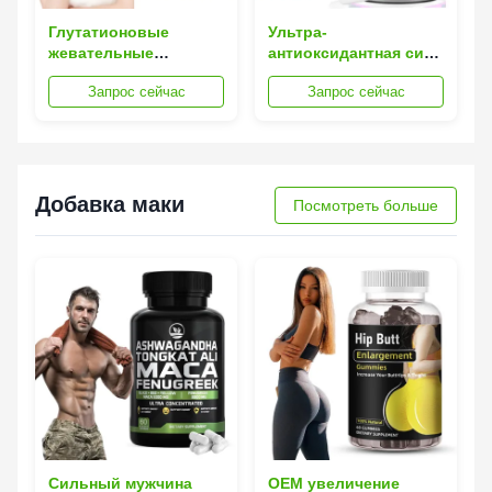
Глутатионовые
Ультра-
жевательные
антиоксидантная сила
конфеты для
озаряет кожу
Запрос сейчас
Запрос сейчас
осветления кожи и
Глутатион таблетки
борьбы со старением
Добавка с витамином
под частной маркой
С
Добавка маки
Посмотреть больше
Сильный мужчина
OEM увеличение