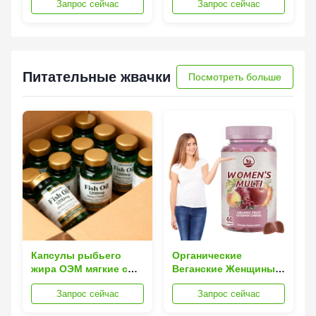
Запрос сейчас
Запрос сейчас
расслабление мышц
капля внутреннее
Функции нервов
очищение для
Здоровье сердца
гладкой и
жизнеспособной кожи
Питательные жвачки
Посмотреть больше
Капсулы рыбьего
Органические
жира ОЭМ мягкие с
Веганские Женщины
360мг омеги 3 для
Мультивитаминные
Запрос сейчас
Запрос сейчас
капсул рыбьего жира
Питательные Жвачки
1200мг здоровья
Здравоохранение