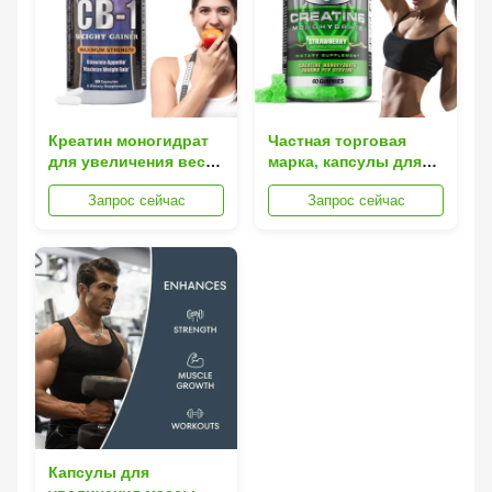
Креатин моногидрат
Частная торговая
для увеличения веса
марка, капсулы для
для роста мышц
увеличения веса,
Запрос сейчас
Запрос сейчас
добавки для
наращивания
мышечной массы,
креатин моногидрат
для взрослых
Капсулы для