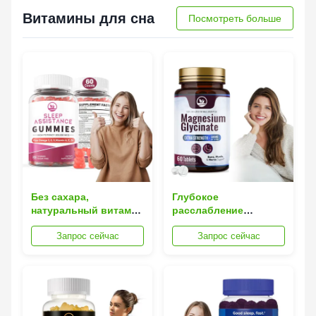
Витамины для сна
Посмотреть больше
Без сахара,
Глубокое
натуральный витамин
расслабление
для сна, содержит L-
Спокойный сон
Запрос сейчас
Запрос сейчас
теанин
Магний глицинат
капсулы Поддержка
ODM поставщик