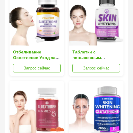
Отбеливание
Таблетки с
Осветление Уход за
повышенным
кожей Глутатион
содержанием
Запрос сейчас
Запрос сейчас
Таблетки OEM
витамина C и E с
Добавка с витамином
глутатионом для
С
осветления кожи