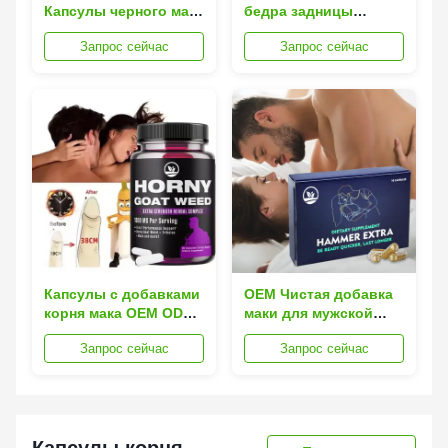
Капсулы черного мака
бедра задницы
Увеличение силы
добавка маки
Запрос сейчас
Запрос сейчас
Увеличение энергии
органические
для взрослых
фруктовые жвачки
для женщин травяные
Капсулы с добавками
OEM Чистая добавка
корня мака OEM ODM
маки для мужской
повышают энергию и
выносливости и
Запрос сейчас
Запрос сейчас
улучшают жизненные
гормонального
силы
баланса