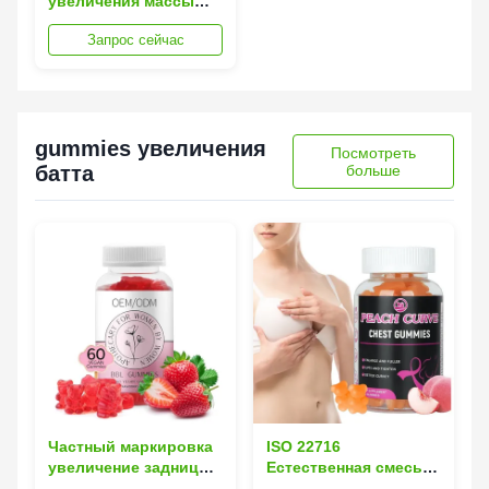
увеличения массы
тела для мужчин
Запрос сейчас
gummies увеличения
Посмотреть
батта
больше
Частный маркировка
ISO 22716
увеличение задницы
Естественная смесь
жвачки твердые
для увеличения груди