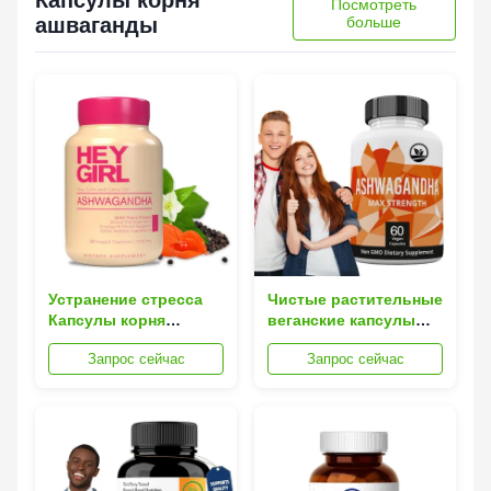
Капсулы корня
Посмотреть
ашваганды
больше
Устранение стресса
Чистые растительные
Капсулы корня
веганские капсулы
ашваганды
корня ашваганды для
Запрос сейчас
Запрос сейчас
Укрепление
снятия стресса
иммунитета
Укрепление
жизненной силы