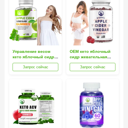
Управление весом
OEM кето яблочный
кето яблочный сидр
сидр жевательная
жвачки ACV жвачки с
резинка детоксикация
Запрос сейчас
Запрос сейчас
витамином В12
очистить добавка
похудение