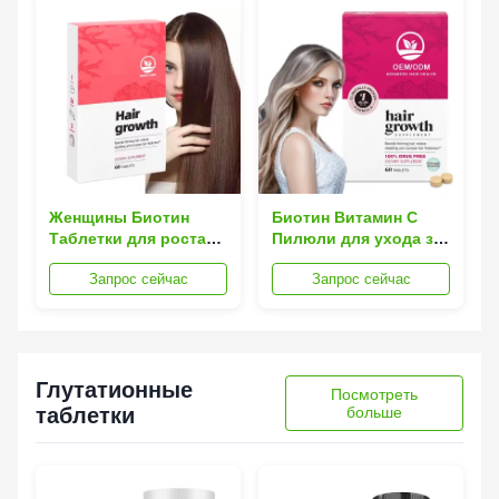
ногтей
ломкости
Женщины Биотин
Биотин Витамин С
Таблетки для роста
Пилюли для ухода за
волос Добавка для
волосами Таблетки
Запрос сейчас
Запрос сейчас
силы Более толстые
для роста волос для
волосы Диетические
женщин
60 таблеток
Глутатионные
Посмотреть
таблетки
больше