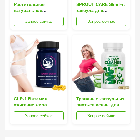
Растительное
SPROUT CARE Slim Fit
натуральное
капсула для
средство для
похудения,
Запрос сейчас
Запрос сейчас
похудения Капсула
диетические капсулы
для сжигания жира
под частной маркой
Ускорить метаболизм
для потери веса
Формула для
похудения
GLP-1 Витамин
Травяные капсулы из
сжигание жира
листьев сенны для
Капсулы зеленого чая
сжигания жира для
Запрос сейчас
Запрос сейчас
Увеличивают
детоксикации и
метаболизм
балансировки
Природная смесь
здоровья кишечника
Увеличивают энергию