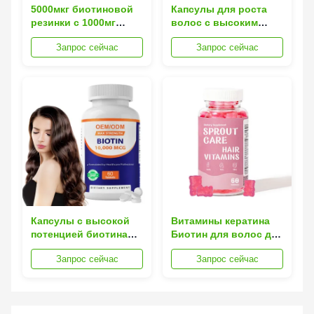
5000мкг биотиновой
Капсулы для роста
резинки с 1000мг
волос с высоким
гидролизированного
содержанием биотина
Запрос сейчас
Запрос сейчас
коллагена для более
с 60 капсулами в
крепких волос и
бутылке и сроком
здоровой кожи -
годности 24 месяца
веган-дружественные
резинки для роста
волос
Капсулы с высокой
Витамины кератина
потенцией биотина
Биотин для волос для
для роста волос с 60
более сильных
Запрос сейчас
Запрос сейчас
таблетками на
длинных толстых
бутылку, срок
здоровых волос
годности 24 месяца, и
быстро
коллаген-кератин-