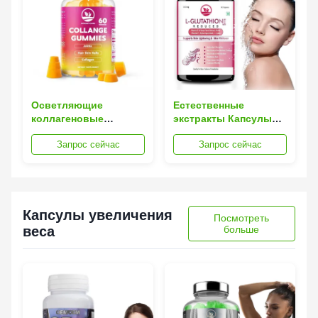
Осветляющие
Естественные
коллагеновые
экстракты Капсулы
капсулы для
для покраснения кожи
Запрос сейчас
Запрос сейчас
осветления кожи
Корректор темных
уменьшают темные
пятен Не ГМО
пятна с помощью
Капсулы для
витамина С
покраснения кожи
Капсулы увеличения
Посмотреть
веса
больше