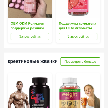
OEM ODM Коллаген
Поддержка коллагена
поддержка резинки с
для OEM Игломаты
гиалуроновой
Витамины
Запрос сейчас
Запрос сейчас
кислотой и экстракт
Отбеливание кожи
виноградных семян
для удаления
для поддержки кожи и
веснушек
суставов
креатиновые жвачки
Посмотреть больше