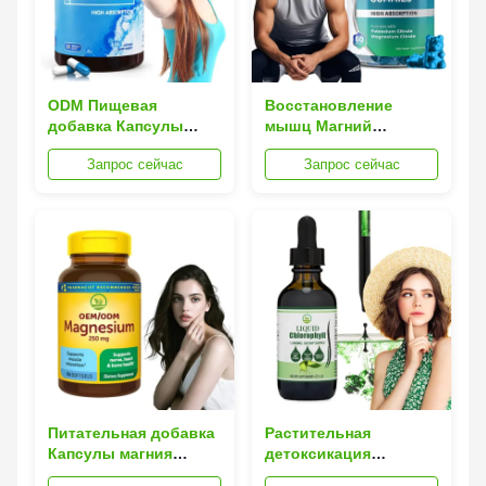
ODM Пищевая
Восстановление
добавка Капсулы
мышц Магний
очищенные кости
Питательная добавка
Запрос сейчас
Запрос сейчас
Сердце Мышцы
После тренировки
Поддержка Магний
расслабление и
облегчение судорог
Питательная добавка
Растительная
Капсулы магния
детоксикация
поддерживают
хлорофилла жидкая