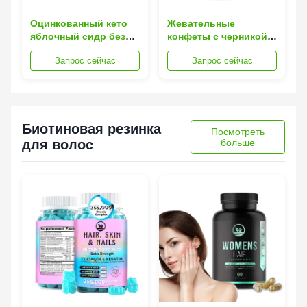
Оцинкованный кето
Жевательные
яблочный сидр без
конфеты с черникой,
сахара гумори с
кето, яблочным
Запрос сейчас
Запрос сейчас
витамином В6 для
сидром для
увеличения энергии
независимого сайта,
сжигание жира,
антиоксидант, богатое
средство для
Биотиновая резинка
подавления аппетита
Посмотреть
для волос
больше