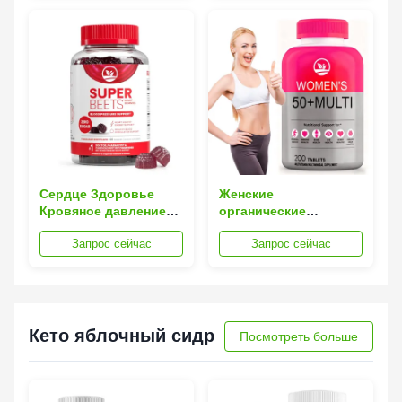
сердца
Поддержка здоровья
кожи
Сердце Здоровье
Женские
Кровяное давление
органические
Регулирует
таблетки с биотином
Запрос сейчас
Запрос сейчас
кровообращение
и антиоксидантами
Способствует
здоровью сосудов
Кето яблочный сидр
Посмотреть больше