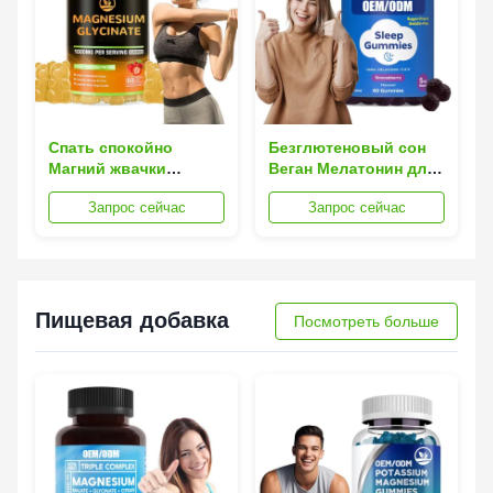
Спать спокойно
Безглютеновый сон
Магний жвачки
Веган Мелатонин для
Успокоить стресс с
длительного сна
Запрос сейчас
Запрос сейчас
ягод вкус веган
Пищевая добавка
Посмотреть больше