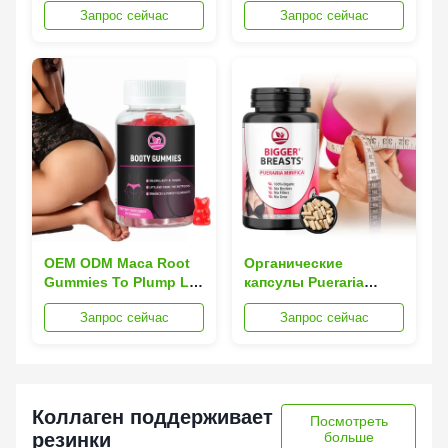
Запрос сейчас
Запрос сейчас
поднимать глютки
вкусная натуральная
формула
OEM ODM Maca Root
Органические
Gummies To Plump Lift
капсулы Pueraria
Butt for Rounder
Mirifica для
Запрос сейчас
Запрос сейчас
Shape Muscle
увеличения груди
Firmness
Веганские без
химических веществ
Коллаген поддерживает
Посмотреть
резинки
больше