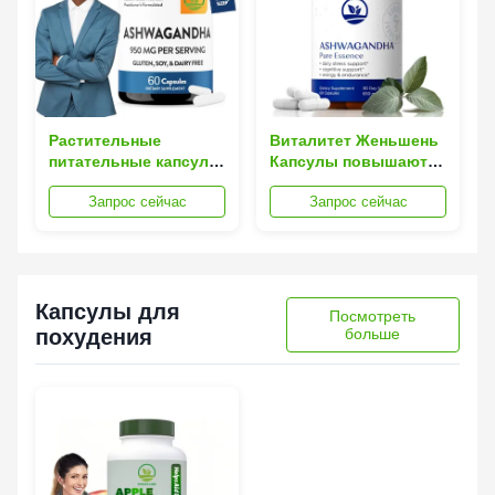
Растительные
Виталитет Женьшень
питательные капсулы
Капсулы повышают
корня ашваганды
энергию Укрепляют
Запрос сейчас
Запрос сейчас
Добавка для
иммунитет
стимулирования
Естественная добавка
когнитивных функций
для здоровья
мозга
Капсулы для
Посмотреть
похудения
больше