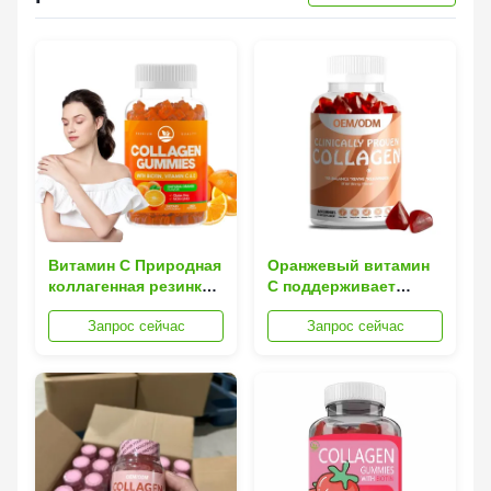
Витамин С Природная
Оранжевый витамин
коллагенная резинка
С поддерживает
Добавка апельсина
коллаген Гумы для
Запрос сейчас
Запрос сейчас
Улучшить
сияющей кожи
эластичность кожи
Укрепляет
эластичность
Поддержка