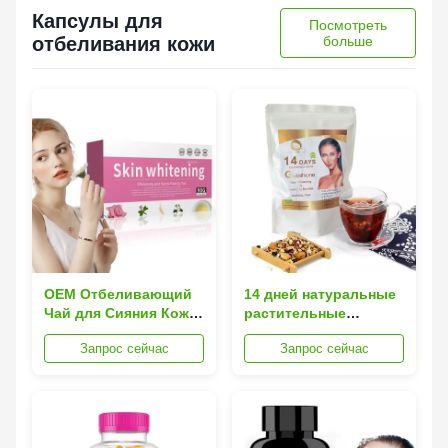
биотиновый комплекс
Капсулы для
Посмотреть
отбеливания кожи
больше
OEM Отбеливающий
14 дней натуральные
Чай для Сияния Кожи
растительные
Натуральный
капсулы для
Запрос сейчас
Запрос сейчас
Травяной Уход для
просветления кожи
Уменьшения Пятен
OEM детокс чайный
Осветления Детокс
пакет Глутатион
Красота
Отбеливающий Чай
для Кожи