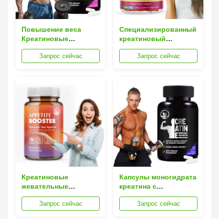
Повышение веса
Специализированный
Креатиновые
креатиновый
жевательные резинки
моногидрат Gummies
Запрос сейчас
Запрос сейчас
с электролитами
Protein Powder для
Поддержка
увеличения веса
гидратационного
мышечного насоса
Креатиновые
Капсулы моногидрата
жевательные
креатина с
конфеты для
индивидуальным
Запрос сейчас
Запрос сейчас
повышения аппетита
логотипом и
Креатиновые моно
растительными