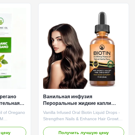
o be
capsules help combat chronic stress and
tamin B6
mental fatigue by regulating cortisol levels
tamin B6
and supporting neurotransmitter balance.
tem Hormone
Product Specifications Attribute Value
s
Service OEM ODM Private Label Service
ottle Or
Product Name Magnesium
tion
регано
Ванильная инфузия
тельная
Пероральные жидкие капли
mL
биотина укрепляют ногти
l of Oregano
Vanilla Infused Oral Biotin Liquid Drops -
улучшают рост волос
EM
Strengthen Nails & Enhance Hair Growth
gano oil
Supplement Product Overview Premium
pport immune
vanilla-flavored biotin oral liquid
 цену
Получить лучшую цену