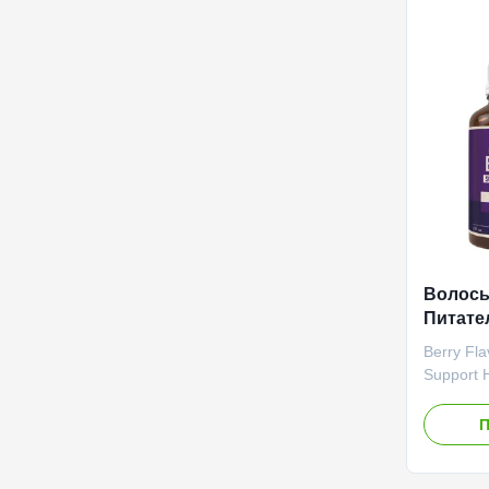
negotiat
Drop Main
Function
Shelf-Lif
Волосы
Питате
Аромат
Berry Fla
Оральн
Support H
Поддер
Product O
Oral Liqu
П
health s
hair, skin
immune s