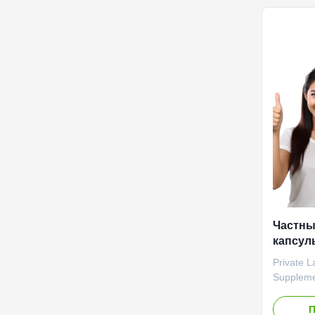
boosting 
Attribut
Label Se
Main Ingr
Immune Su
18
Частны
капсул
добавк
Private 
мышц з
Suppleme
Heart He
High-qua
П