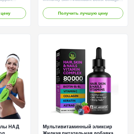
iotic Sodium
Support Energy Premium vitamin C
OEM Private
gummies designed to strengthen immune
 цену
Получить лучшую цену
 with
function, support skin health, boost
ort Energy
antioxidant protection, enhance collagen
odium
production, and increase energy levels.
rvice OEM
Product Specifications Attribute Value
Shipping Fee
Service OEM ODM Private Label Service
uct Name
Shipping Fee Need to be negotiated
ient Sodium
Product Name Vitamin C Gummies Main
em Support
Ingredient Vitamin C Main Function
cation 60
Strengthens immune Shelf-Life 18
улы НАД
Мультивитаминный эликсир
ол,
Жидкая питательная добавка