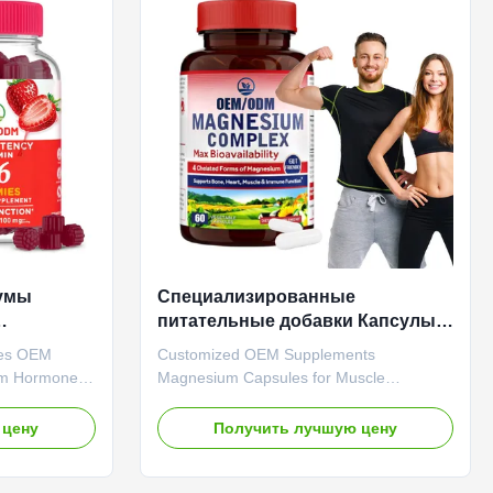
tomized
Private Label Service Shipping Fee Need
ins: Immune
to be negotiated Product Name Sea Moss
he Power of
Gummies Main Ingredient Sea Moss Main
 & Energy
Function Immune
Гумы
Специализированные
питательные добавки Капсулы
 нервной
магния для расслабления мышц
ies OEM
Customized OEM Supplements
и нервной функции
em Hormone
Magnesium Capsules for Muscle
Premium
Relaxation & Nerve Function Product
upplements
Overview Our high-potency magnesium
 цену
Получить лучшую цену
 system
capsules support muscle relaxation, nerve
. Attribute
function, and heart health. Designed for
vate Label
today's fast-paced lifestyle, these