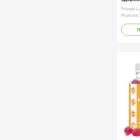
Частны
Private 
Promote V
Product 
Suppleme
П
cellular 
through a
Service 
Product 
Ingredie
Support C
Shelf Lif
Caps / Bo
Benefit