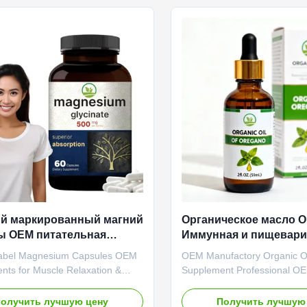
benefits. Product Specifications
Service Shipping Fee Need t
e Value Service OEM ODM Private
negotiated Product Name Vi
rvice Product Name Biotin Drop
Gummies Main Ingredient Vi
edient Chlorophyll Main Function
Main Function Nervous Sys
pport, Health Care Shelf Life
Balance Shelf-Life 24 month
Specification 60 Gummies / B
Customized Product Descrip
й маркированный магний
Органическое масло О
ы OEM питательная
Иммунная и пищевари
а для расслабления
поддержка 2 Fl. Oz 59
Label Magnesium Capsules OEM
OEM Manufactory Organic Oi
доровье сердца
nts for Muscle Relaxation &
Supplement Professional O
alth Support Product Overview
manufacturing of organic ore
lity magnesium capsules
supplements designed to su
олучить лучшую цену
Получить лучшую