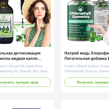
laxation, Heart Health Shelf-Life
Shipping Fee Need to be neg
 Specification
Product Name Magnesium 
ельная детоксикация
Натрий медь Хлороф
илла жидкая капля
Питательная добавка
ннее очищение для
для повышения энерг
tox Chlorophyll Liquid Drop
Custom Brand Sodium Copp
й и жизнеспособной кожи
Cleansing for Smooth Skin Vitality
Chlorophyllin Gummy Vitami
Overview Herbal Detox
Booster Product Specification
ll Liquid Drop provides
Value Service OEM ODM Pri
олучить лучшую цену
Получить лучшую
sive internal cleansing support
Service Shipping Fee Need t
 skin vitality and overall
negotiated Product Name Ch
 Product Specifications Attribute
Gummies Main Ingredient Ch
rvice OEM ODM Private Label
Main Function Immune Suppo
Shipping Fee Need to be
Care Shelf-Life 24 months Sp