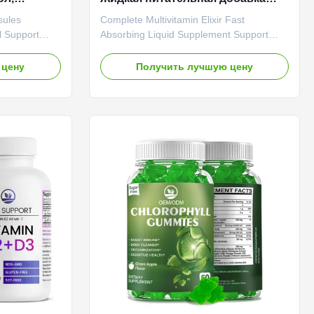
ие
Поддержка быстрого
sules
Complete Multivitamin Elixir Fast
и
всасывания Общее здоровье
l Support
Absorbing Liquid Supplement Support
Ежедневное самочувствие
ng Product
Overall Health Daily Wellness Product
psules
Overview Complete Multivitamin Elixir Fast
 цену
Получить лучшую цену
ose per
Absorbing Liquid Supplement - Support
 to support
Overall Health & Daily Wellness Service
bolism, and
OEM ODM Private Label Service Shipping
ns 90
Fee Need to be negotiated Product Name
y of this
Chlorophyll Drop Main Ingredient
ment. Product
Chlorophyll Main Function Immune
e Service
Support, Health Care Shelf-Life 24 months
vice Product
Specification 60 ml / Bottle Or Customized
gredient
Detox Chlorophyll