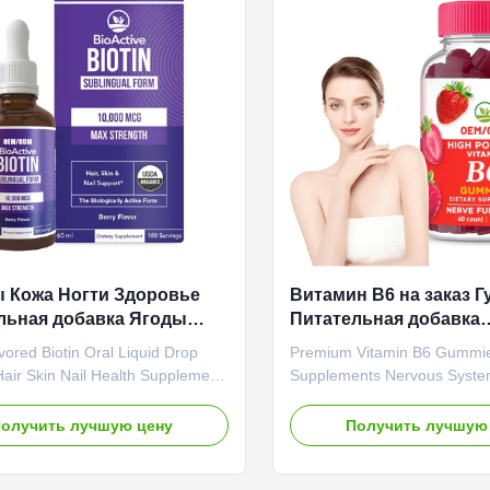
ed Product Name Chlorophyll
60 Gummies / Bottle Or Cus
 Ingredient Chlorophyll Main
Chlorophyllin Gummy Vitam
 Immune Support, Health Care
Support & Energy Booster T
e 24 months Specification
Chlorophyll: Nature's Detox
Booster
 Кожа Ногти Здоровье
Витамин B6 на заказ 
льная добавка Ягоды
Питательная добавка
изированный биотин
Гормональный баланс
vored Biotin Oral Liquid Drop
Premium Vitamin B6 Gumm
ая жидкая капля
системы
air Skin Nail Health Supplement
Supplements Nervous Syst
жка
verview Berry Flavored Biotin
Balance Product Overview 
id Drop is a comprehensive
Vitamin B6 Gummies OEM S
олучить лучшую цену
Получить лучшую
upplement designed to support
designed to support nervous
, and nail health while providing
function and hormone balance
ystem support and energy
Value Service OEM ODM Pri