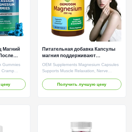
ц Магний
Питательная добавка Капсулы
После
магния поддерживают
ние и
расслабление мышц Функции
um Gummies
OEM Supplements Magnesium Capsules
нервов Здоровье сердца
d Cramp
Supports Muscle Relaxation, Nerve
r Premium
Function, and Heart Health Product
 a highly
Specifications Attribute Value Service
 цену
Получить лучшую цену
um to support
OEM ODM Private Label Service Product
esium is an
Name Magnesium Capsules Main
 key role in
Ingredient Magnesium Main Function
 cramps and
Muscle Relaxation, Heart Health Shelf Life
g healthy
24 months Specification 60 Caps / Bottle
 Value
or Customized Product Overview Our
bel Service
Premium Magnesium Capsules provide a