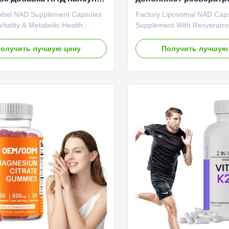
й ярлык
поддерживают старен
Label NAD Supplement Capsules
Factory Liposomal NAD Cap
клеточного здоровья 
itality & Metabolic Health
Supplement With Resveratro
выносливости
Overview Premium NAD
Cellular Health Stamina Agi
nt Capsules designed to support
Overview Premium NAD+ Ca
олучить лучшую цену
Получить лучшую
health, stamina, and healthy aging
featuring a potent 1500mg d
dvanced nutritional science.
serving, specially formulated
OEM ODM Private Label Service
cellular repair, energy meta
Name NAD Capsules Main
longevity. Each bottle contai
nt Liposomal NAD+ Main Function
capsules—a full 45-day suppl
ellular Health, Stamina & Aging
advanced anti-aging supple
e 24 months Specification 60
Specifications Attribute Valu
ttle or Customized Product
OEM ODM Private Label Ser
s CELLULAR RENEWAL:
Name NAD Capsules Main In