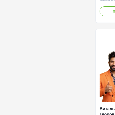
Potency 
Free Glu
П
OEM/ODM 
Based D3
Potency 
Free Glut
Value Se
Service 
negotiat
Main Ing
Function
Support
Виталь
здоров