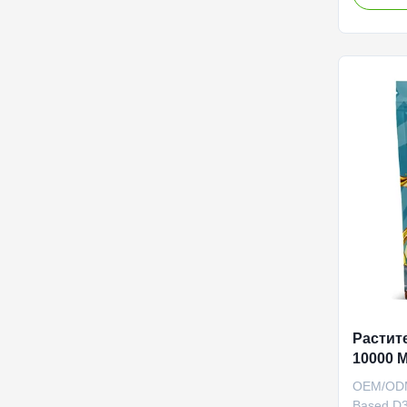
designed 
nerve fun
through 
manufactu
Service 
Shipping
Product 
Ingredie
Muscle Re
Растит
10000 
Витами
OEM/ODM 
Based D3