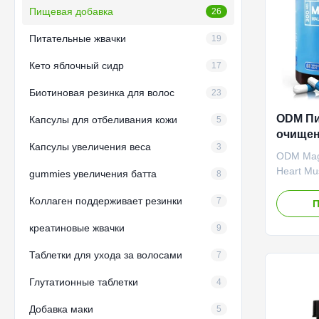
Пищевая добавка
26
Питательные жвачки
19
Кето яблочный сидр
17
Биотиновая резинка для волос
23
ODM Пи
Капсулы для отбеливания кожи
5
очищен
Капсулы увеличения веса
3
Мышцы 
ODM Magn
Heart Mu
gummies увеличения батта
8
Suppleme
Коллаген поддерживает резинки
potency 
7
П
support m
креатиновые жвачки
9
and heart
stress, i
Таблетки для ухода за волосами
7
promoting
Service 
Глутатионные таблетки
4
Product 
Ingredie
Добавка маки
5