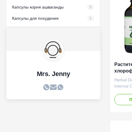
Muscle Re
24 months
Капсулы корня ашваганды
5
Капсулы для похудения
1
Растит
хлороф
Mrs. Jenny
внутре
Herbal De
гладко
Internal 
Product 
Chlorophy
П
comprehen
for smooth
wellness.
Value Se
Service 