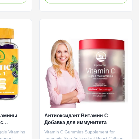
 Available in
formulated with natural vanilla extracts
 comprehensive
and pure biotin. A convenient and
ct
enjoyable way to supplement essential
 ODM Private
nutrients for hair growth, nail strength, and
Need to be
overall wellness. Attribute Value Service
egano Oil
OEM ODM Private Label Service Shipping
 Oregano Oil
Fee Need to be negotiated Product Name
rt Shelf-Life
Chlorophyll Drop Main Ingredient
Chlorophyll
тамины
Антиоксидант Витамин С
 с
Добавка для иммунитета
ивитамины
ggie Vitamins
Vitamin C Gummies Supplement for
Support
Immunity Skin Antioxidant Boost Collagen