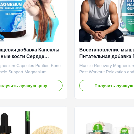
щевая добавка Капсулы
Восстановление мыш
ные кости Сердце
Питательная добавка 
Поддержка Магний
тренировки расслабле
esium Capsules Purified Bone
Muscle Recovery Magnesi
облегчение судорог
scle Support Magnesium
Post Workout Relaxation an
nt Product Overview High-
Relief Product Overview Ou
magnesium capsules designed to
Magnesium Gummies provide
олучить лучшую цену
Получить лучшую
uscle relaxation, nerve function,
absorbable form of magnesi
 health. Ideal for managing
optimal body function. Magn
mproving mental clarity, and
essential mineral that plays a
 overall wellness. Attribute Value
muscle relaxation, reducing
OEM ODM Private Label Service
spasms, while also promotin
Name Magnesium Capsules Main
nerve transmission. Attribute
nt Magnesium Main Function
Service OEM ODM Private La