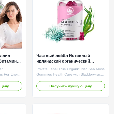
otiated
highly absorbable form of magnesium to
Gummies
support optimal body function. Magnesium
иллин
Частный лейбл Истинный
 Витамины
ирландский органический
ии
морской мёд Гумы
er
Private Label True Organic Irish Sea Moss
Здравоохранение с мочевым
ns For Energy
Gummies Health Care with Bladderwrack
пузырем
s Attribute
Product Overview Private Label True
vate Label
Organic Irish Sea Moss Gummies with
 цену
Получить лучшую цену
o be
Bladderwrack offer a delicious and
lorophyll
convenient way to boost your daily
lorophyll
nutrition. Made with certified organic
rt, Health
ingredients, vegan-friendly, and free from
ecification
artificial additives. Service OEM ODM