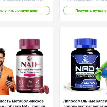
Vitamin D with Coconut Oil GMO
Energy Immune Gut Health B
ten Free Vegan Softgels
Gummies Product Overview 
олучить лучшую цену
Получить лучшую
Wholesale Private Label Plant
Label Fruity Veggie Vitamins
 K2 Capsules 10000 IU High
Probiotics Multivitamin Supp
Vitamin D with Coconut Oil GMO
Immune Gut Health Biotic S
en Free Vegan Softgels Attribute
Gummies Attribute Value Se
rvice OEM ODM Private Label
ODM Private Label Service 
Shipping Fee Need to be
Need to be negotiated Prod
ed Product Name D3 K2 Softgels
Biotic Gummies Main Ingred
redient Vitamin D3 K2 Main
Main Function Immune Syst
 Bone and Immune Health
Shelf-Life 18 months Specifi
ность Метаболическое
Липосомальные капс
ье Добавка НАД Капсулы
дополняют ресвератр