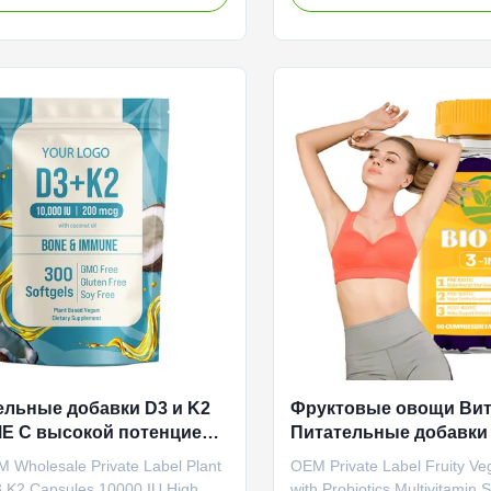
to support muscle relaxation,
function and digestive health.
ction, and cardiovascular health
2 fl. oz (59mL) bottles with
premium OEM and private label
private label services. Produ
ring services. Attribute Value
Specifications Service OEM
OEM ODM Private Label Service
Label Service Shipping Fee 
 Fee Need to be negotiated
negotiated Product Name Or
Name Magnesium Capsules Main
Liquid Drop Main Ingredient
nt Magnesium Main Function
Main Function Immune Suppo
laxation, Heart Health
24 months Specification
ельные добавки D3 и K2
Фруктовые овощи Ви
МЕ С высокой потенцией
Питательные добавки
н D с кокосовым маслом
пробиотиками Мульт
Wholesale Private Label Plant
OEM Private Label Fruity Ve
 K2 Capsules 10000 IU High
with Probiotics Multivitamin 